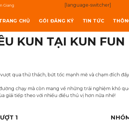
[language-switcher]
ền Giang
TRANG CHỦ
GÓI ĐĂNG KÝ
TIN TỨC
THÔN
ÊU KUN TẠI KUN FUN
ượt qua thử thách, bứt tốc mạnh mẽ và chạm đích đầy 
c đường chạy mà còn mang về những trải nghiệm khó qu
 giải tiếp theo với nhiều điều thú vị hơn nữa nhé!
LƯỢT 1
NHÓM 