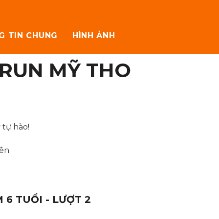
G TIN CHUNG
HÌNH ẢNH
 RUN MỸ THO
tự hào!
ên.
6 TUỔI - LƯỢT 2