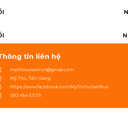
ỔI
N
ỔI
N
Thông tin liên hệ
mythosunsetrun@gmail.com
Mỹ Tho, Tiền Giang
https://www.facebook.com/MyThoSunsetRun
093 454 53 03