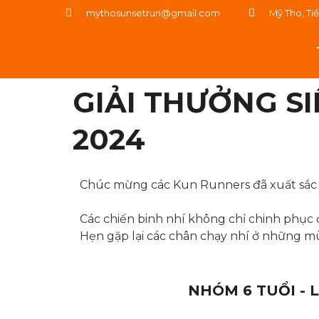
mythosunsetrun@gmail.com
Mỹ Tho, Ti
GIẢI THƯỞNG SI
2024
Chúc mừng các Kun Runners đã xuất sắc v
Các chiến binh nhí không chỉ chinh phụ
Hẹn gặp lại các chân chạy nhí ở những mùa
NHÓM 6 TUỔI - 