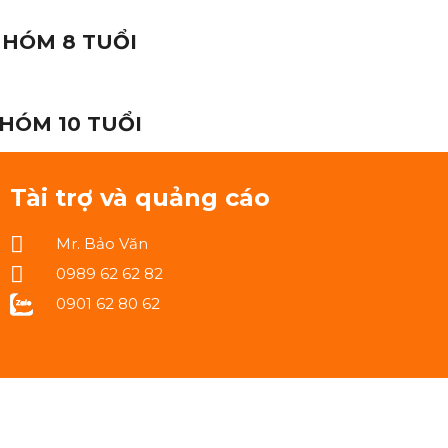
HÓM 8 TUỔI
HÓM 10 TUỔI
Tài trợ và quảng cáo
Mr. Bảo Văn
0989 62 62 82
0901 62 80 62