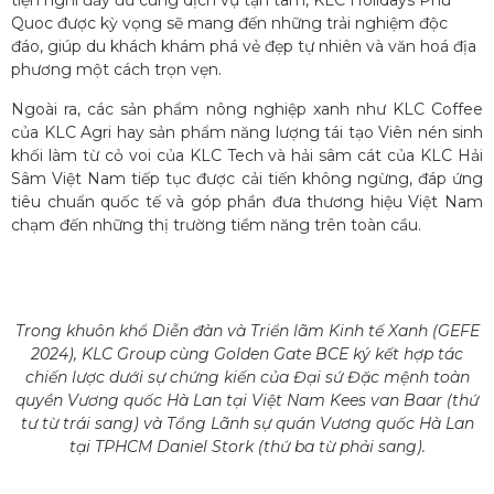
tiện nghi đầy đủ cùng dịch vụ tận tâm, KLC Holidays Phu
Quoc được kỳ vọng sẽ mang đến những trải nghiệm độc
đáo, giúp du khách khám phá vẻ đẹp tự nhiên và văn hoá địa
phương một cách trọn vẹn.
Ngoài ra, các sản phẩm nông nghiệp xanh như KLC Coffee
của KLC Agri hay sản phẩm năng lượng tái tạo Viên nén sinh
khối làm từ cỏ voi của KLC Tech và hải sâm cát của KLC Hải
Sâm Việt Nam tiếp tục được cải tiến không ngừng, đáp ứng
tiêu chuẩn quốc tế và góp phần đưa thương hiệu Việt Nam
chạm đến những thị trường tiềm năng trên toàn cầu.
Trong khuôn khổ Diễn đàn và Triển lãm Kinh tế Xanh (GEFE
2024), KLC Group cùng Golden Gate BCE ký kết hợp tác
chiến lược dưới sự chứng kiến của Đại sứ Đặc mệnh toàn
quyền Vương quốc Hà Lan tại Việt Nam Kees van Baar (thứ
tư từ trái sang) và Tổng Lãnh sự quán Vương quốc Hà Lan
tại TPHCM Daniel Stork (thứ ba từ phải sang).