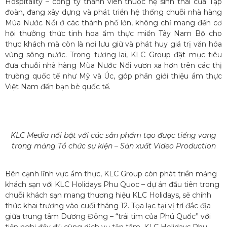
Hospitality – công ty thành viên thuộc hệ sinh thái của Tập
đoàn, đang xây dựng và phát triển hệ thống chuỗi nhà hàng
Mùa Nước Nổi ở các thành phố lớn, không chỉ mang đến cơ
hội thưởng thức tinh hoa ẩm thực miền Tây Nam Bộ cho
thực khách mà còn là nơi lưu giữ và phát huy giá trị văn hóa
vùng sông nước. Trong tương lai, KLC Group đặt mục tiêu
đưa chuỗi nhà hàng Mùa Nước Nổi vươn xa hơn trên các thị
trường quốc tế như Mỹ và Úc, góp phần giới thiệu ẩm thực
Việt Nam đến bạn bè quốc tế.
KLC Media nổi bật với các sản phẩm tạo được tiếng vang
trong mảng Tổ chức sự kiện – Sản xuất Video Production
Bên cạnh lĩnh vực ẩm thực, KLC Group còn phát triển mảng
khách sạn với KLC Holidays Phu Quoc – dự án đầu tiên trong
chuỗi khách sạn mang thương hiệu KLC Holidays, sẽ chính
thức khai trương vào cuối tháng 12. Tọa lạc tại vị trí đắc địa
giữa trung tâm Dương Đông – “trái tim của Phú Quốc” với