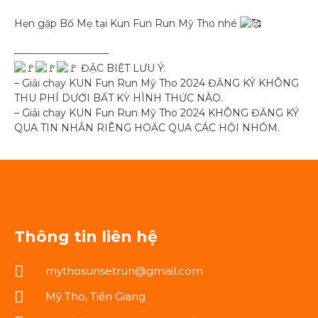
Hẹn gặp Bố Mẹ tại Kun Fun Run Mỹ Tho nhé
—————————–
ĐẶC BIỆT LƯU Ý:
– Giải chạy KUN Fun Run Mỹ Tho 2024 ĐĂNG KÝ KHÔNG
THU PHÍ DƯỚI BẤT KỲ HÌNH THỨC NÀO.
– Giải chạy KUN Fun Run Mỹ Tho 2024 KHÔNG ĐĂNG KÝ
QUA TIN NHẮN RIÊNG HOẶC QUA CÁC HỘI NHÓM.
Thông tin liên hệ
mythosunsetrun@gmail.com
Mỹ Tho, Tiền Giang